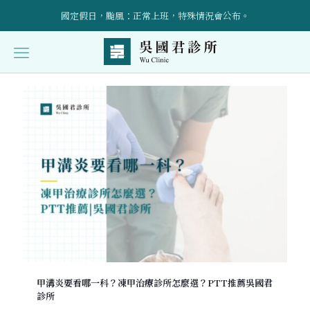
國定假日，颱風：正常上班，特殊情況會公布。
立即預約！請加入官方LINE帳號：@wuclinic 。
Categories
Tags
Authors
Show all
引進預防醫學點滴輸液治療、AI骨密設備，詳情請洽櫃檯～
受傷後的康復護理與自我照顧技巧全面指導
甲溝炎要看哪一科？凍甲治療診所怎麼選？PTT推薦吳國君
診所