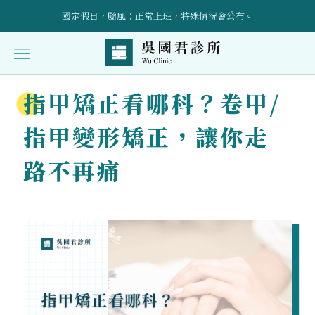
國定假日，颱風：正常上班，特殊情況會公布。
立即預約！請加入官方LINE帳號：@wuclinic 。
引進預防醫學點滴輸液治療、AI骨密設備，詳情請洽櫃檯～
指甲矯正看哪科？卷甲/
受傷後的康復護理與自我照顧技巧全面指導
指甲變形矯正，讓你走
路不再痛