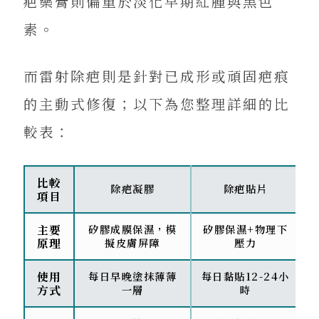
疤藥膏則偏重於淡化早期紅腫與黑色
素。
而雷射除疤則是針對已成形或頑固疤痕
的主動式修復；以下為您整理詳細的比
較表：
比較
除疤凝膠
除疤貼片
項目
主要
矽膠成膜保濕，模
矽膠保濕+物理下
原理
擬皮膚屏障
壓力
使用
每日早晚塗抹薄薄
每日黏貼12-24小
方式
一層
時