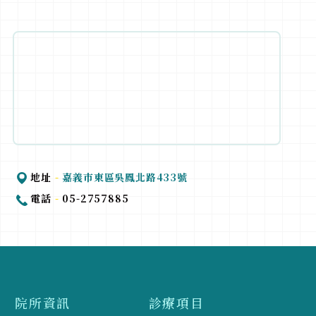
地址
-
嘉義巿東區吳鳳北路433號
電話
-
05-2757885
院所資訊
診療項目