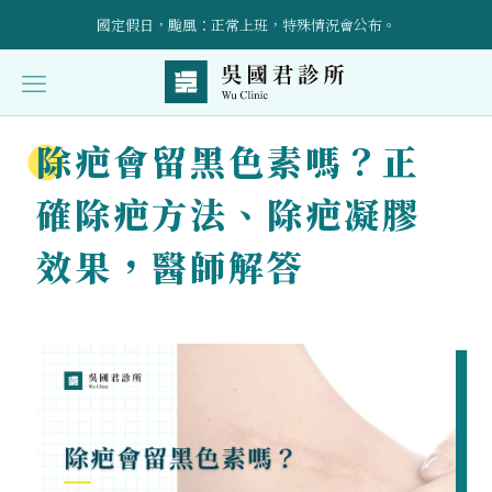
國定假日，颱風：正常上班，特殊情況會公布。
立即預約！請加入官方LINE帳號：@wuclinic 。
引進預防醫學點滴輸液治療、AI骨密設備，詳情請洽櫃檯～
除疤會留黑色素嗎？正
受傷後的康復護理與自我照顧技巧全面指導
確除疤方法、除疤凝膠
效果，醫師解答