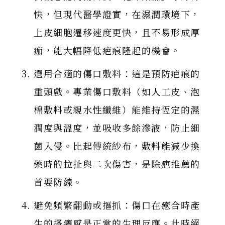
快，但現代醫學證實，在濕潤環境下，
上皮細胞遷移速度更快，且不易形成厚
痂，能大幅降低疤痕隆起的機會。
選用合適的傷口敷料：這是預防疤痕的
重頭戲。專業傷口敷料（如人工皮、泡
棉敷料或親水性纖維）能維持恆定的濕
潤度與溫度，並吸收多餘滲液，防止細
菌入侵。比起傳統紗布，敷料能減少換
藥時的拉扯與二次傷害，是除疤推薦的
首要防線。
避免頻繁翻動或摳抓：傷口在癒合時產
生的搔癢感是正常的生理反應。此時絕