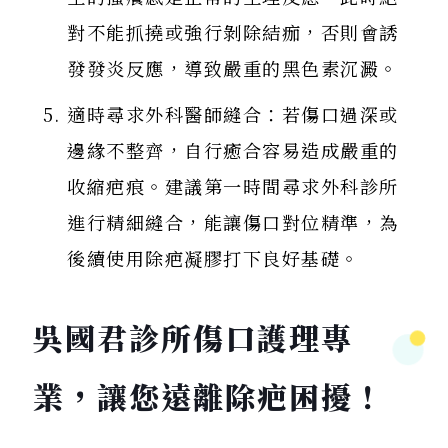
對不能抓撓或強行剝除結痂，否則會誘
發發炎反應，導致嚴重的黑色素沉澱。
適時尋求外科醫師縫合：若傷口過深或
邊緣不整齊，自行癒合容易造成嚴重的
收縮疤痕。建議第一時間尋求外科診所
進行精細縫合，能讓傷口對位精準，為
來電諮詢
後續使用除疤凝膠打下良好基礎。
吳國君診所傷口護理專
LINE 專人
業，讓您遠離除疤困擾！