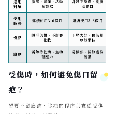
適用
臉部、關節、活動
身體平整處、剖腹
對象
頻繁處
產傷口
使用
連續使用3-6個月
連續使用3-6個月
時長
隱形美觀、不影響
下壓力好、預防肥
優點
化妝
厚效果佳
需等待乾燥、無物
易悶熱、關節處易
缺點
理壓力
脫落
受傷時，如何避免傷口留
疤？
想要不留痕跡，除疤的程序其實從受傷