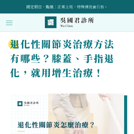
國定假日，颱風：正常上班，特殊情況會公布。
立即預約！請加入官方LINE帳號：@wuclinic 。
引進預防醫學點滴輸液治療、AI骨密設備，詳情請洽櫃檯～
退化性關節炎治療方法
受傷後的康復護理與自我照顧技巧全面指導
有哪些？膝蓋、手指退
化，就用增生治療！