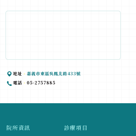
地址
-
嘉義巿東區吳鳳北路433號
電話
-
05-2757885
院所資訊
診療項目