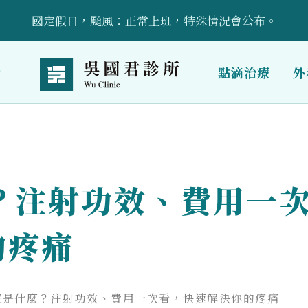
國定假日，颱風：正常上班，特殊情況會公布。
立即預約！請加入官方LINE帳號：@wuclinic 。
點滴治療
外
引進預防醫學點滴輸液治療、AI骨密設備，詳情請洽櫃檯～
受傷後的康復護理與自我照顧技巧全面指導
？注射功效、費用一
的疼痛
療是什麼？注射功效、費用一次看，快速解決你的疼痛