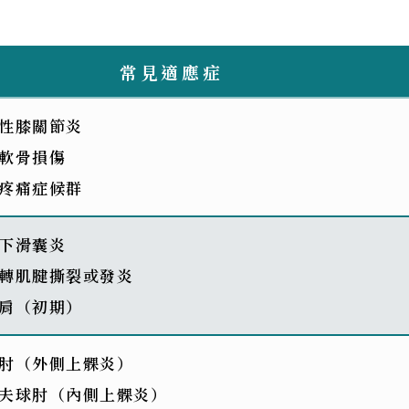
常見適應症
性膝關節炎
軟骨損傷
疼痛症候群
下滑囊炎
轉肌腱撕裂或發炎
肩（初期）
肘（外側上髁炎）
夫球肘（內側上髁炎）