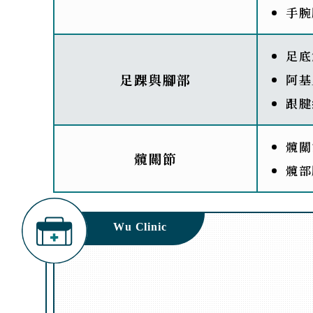
手腕
足底
足踝與腳部
阿基
跟腱
髖關
髖關節
髖部
Wu Clinic