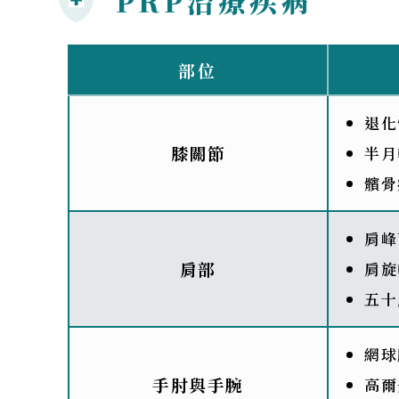
PRP治療疾病
部位
退化
膝關節
半月
髕骨
肩峰
肩部
肩旋
五十
網球
手肘與手腕
高爾