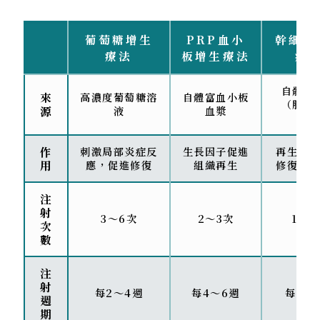
葡萄糖增生
PRP血小
幹細胞
療法
板增生療法
療
自體幹
來
高濃度葡萄糖溶
自體富血小板
（脂肪
源
液
血漿
髓）
作
刺激局部炎症反
生長因子促進
再生能力
用
應，促進修復
組織再生
修復嚴重
注
射
3～6次
2～3次
1～2
次
數
注
射
每2～4週
每4～6週
每3～
週
期