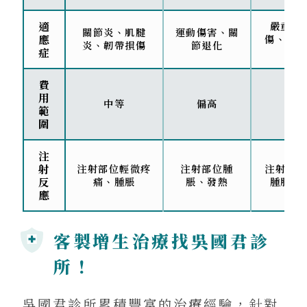
適
嚴重關
關節炎、肌腱
運動傷害、關
應
傷、退化
炎、韌帶損傷
節退化
症
病
費
用
中等
偏高
高
範
圍
注
射
注射部位輕微疼
注射部位腫
注射部位
反
痛、腫脹
脹、發熱
腫脹、
應
客製增生治療找吳國君診
所！
吳國君診所累積豐富的治療經驗，針對