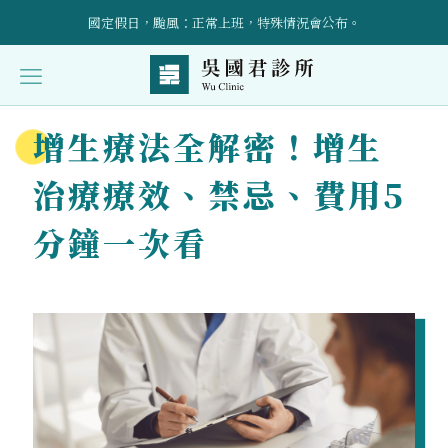
國定假日，颱風：正常上班，特殊情況會公布。
立即預約！請加入官方LINE帳號：@wuclinic 。
引進預防醫學點滴輸液治療、AI骨密設備，詳情請洽櫃檯～
增生療法全解密！增生
受傷後的康復護理與自我照顧技巧全面指導
治療療效、禁忌、費用5
分鐘一次看