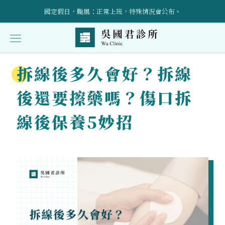
國定假日，颱風：正常上班，特殊情況會公布。
立即預約！請加入官方LINE帳號：@wuclinic 。
引進預防醫學點滴輸液治療、AI骨密設備，詳情請洽櫃檯～
拆線後多久會好？拆線
受傷後的康復護理與自我照顧技巧全面指導
後還要擦藥嗎？傷口拆
線後保養5妙招