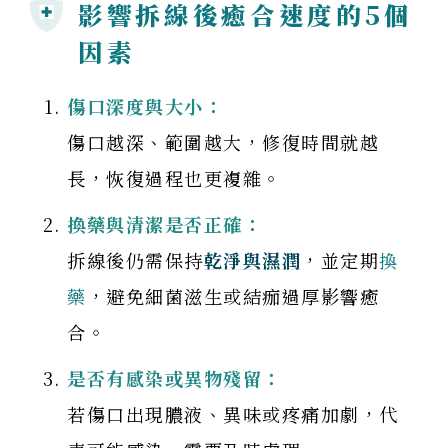
影響拆線後癒合速度的5個
因素
傷口深度與大小：
傷口越深、範圍越大，修復時間就越
長，恢復過程也更複雜。
換藥與清潔是否正確：
拆線後仍需保持
乾淨與濕潤
，並定期
換
藥
，避免細菌滋生或結痂過厚影響癒
合。
是否有感染或異物殘留：
若傷口出現膿液、異味或疼痛加劇，代